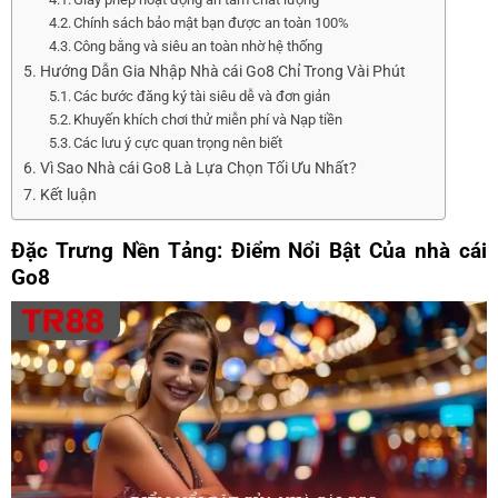
Chính sách bảo mật bạn được an toàn 100%
Công bằng và siêu an toàn nhờ hệ thống
Hướng Dẫn Gia Nhập Nhà cái Go8 Chỉ Trong Vài Phút
Các bước đăng ký tài siêu dễ và đơn giản
Khuyến khích chơi thử miễn phí và Nạp tiền
Các lưu ý cực quan trọng nên biết
Vì Sao Nhà cái Go8 Là Lựa Chọn Tối Ưu Nhất?
Kết luận
Đặc Trưng Nền Tảng: Điểm Nổi Bật Của nhà cái
Go8