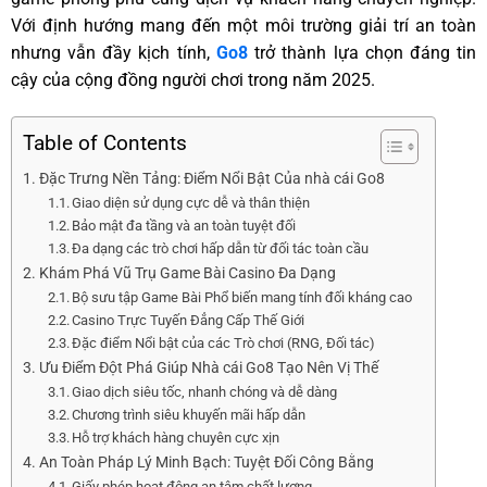
Với định hướng mang đến một môi trường giải trí an toàn
nhưng vẫn đầy kịch tính,
Go8
trở thành lựa chọn đáng tin
cậy của cộng đồng người chơi trong năm 2025.
Table of Contents
Đặc Trưng Nền Tảng: Điểm Nổi Bật Của nhà cái Go8
Giao diện sử dụng cực dễ và thân thiện
Bảo mật đa tầng và an toàn tuyệt đối
Đa dạng các trò chơi hấp dẫn từ đối tác toàn cầu
Khám Phá Vũ Trụ Game Bài Casino Đa Dạng
Bộ sưu tập Game Bài Phổ biến mang tính đối kháng cao
Casino Trực Tuyến Đẳng Cấp Thế Giới
Đặc điểm Nổi bật của các Trò chơi (RNG, Đối tác)
Ưu Điểm Đột Phá Giúp Nhà cái Go8 Tạo Nên Vị Thế
Giao dịch siêu tốc, nhanh chóng và dễ dàng
Chương trình siêu khuyến mãi hấp dẫn
Hỗ trợ khách hàng chuyên cực xịn
An Toàn Pháp Lý Minh Bạch: Tuyệt Đối Công Bằng
Giấy phép hoạt động an tâm chất lượng