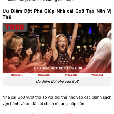
Ưu Điểm Đột Phá Giúp Nhà cái Go8 Tạo Nên Vị
Thế
Ưu điểm đột phá của Go8
Nhà cái Go8 vượt trội so với đối thủ nhờ vào các chính sách
vận hành và ưu đãi tài chính rõ ràng, hấp dẫn.