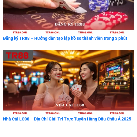
Đăng ký TR88 – Hướng dẫn tạo lập hồ sơ thành viên trong 3 phút
Nhà Cái LC88 – Địa Chỉ Giải Trí Trực Tuyến Hàng Đầu Châu Á 2025