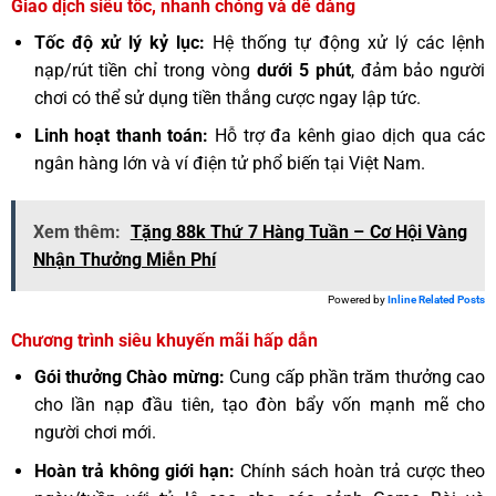
Giao dịch siêu tốc, nhanh chóng và dễ dàng
Tốc độ xử lý kỷ lục:
Hệ thống tự động xử lý các lệnh
nạp/rút tiền chỉ trong vòng
dưới 5 phút
, đảm bảo người
chơi có thể sử dụng tiền thắng cược ngay lập tức.
Linh hoạt thanh toán:
Hỗ trợ đa kênh giao dịch qua các
ngân hàng lớn và ví điện tử phổ biến tại Việt Nam.
Xem thêm:
Tặng 88k Thứ 7 Hàng Tuần – Cơ Hội Vàng
Nhận Thưởng Miễn Phí
Powered by
Inline Related Posts
Chương trình siêu khuyến mãi hấp dẫn
Gói thưởng Chào mừng:
Cung cấp phần trăm thưởng cao
cho lần nạp đầu tiên, tạo đòn bẩy vốn mạnh mẽ cho
người chơi mới.
Hoàn trả không giới hạn:
Chính sách hoàn trả cược theo