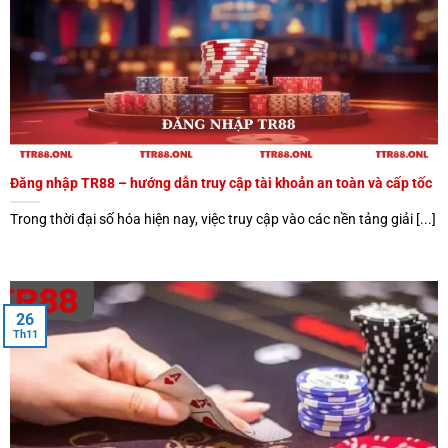
động kinh doanh dễ dàng, minh bạch.
Chia sẻ công nghệ và kiến thức chuyên sâu:
Đối tác TR88
luôn cập nhật xu hướng mới nhất của ngành.
Hướng dẫn cơ bản để có thể làm đối tác TR88
Đăng nhập TR88 – hướng dẫn truy cập tài khoản an toàn và cấp tốc
Trong thời đại số hóa hiện nay, việc truy cập vào các nền tảng giải [...]
26
Th11
Hướng dẫn làm đối tác tr88
Quy trình để gia nhập liên minh đối tác của TR88 được