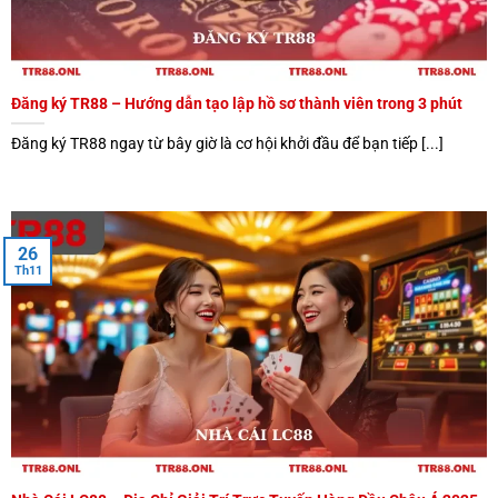
thiết kế tinh gọn và hiệu quả, giúp các chi nhánh nhanh
chóng bắt đầu công việc.
1. Các bước để trở thành đối tác của TR88
Đăng ký TR88 – Hướng dẫn tạo lập hồ sơ thành viên trong 3 phút
Việc hợp tác với Đối tác TR88 khá đơn giản, gồm các bước
Đăng ký TR88 ngay từ bây giờ là cơ hội khởi đầu để bạn tiếp [...]
chính như sau:
Liên hệ và đăng ký:
Gửi yêu cầu qua website hoặc qua các
kênh liên hệ chính thức của TR88.
26
Xác minh và thẩm định:
Đối tác TR88 sẽ xem xét hồ sơ,
Th11
đánh giá khả năng hợp tác và cung cấp thông tin chi tiết.
Ký kết hợp đồng:
Thỏa thuận các điều khoản hợp tác, hoa
hồng, trách nhiệm và quyền lợi của hai bên.
Triển khai hoạt động:
Nhận tài khoản, từ đó bắt đầu
quảng bá, thu hút khách hàng và theo dõi kết quả.
Hỗ trợ và tối ưu chiến lược:
Đối tác TR88 luôn đồng hành
cùng bạn để tối ưu hiệu quả kinh doanh.