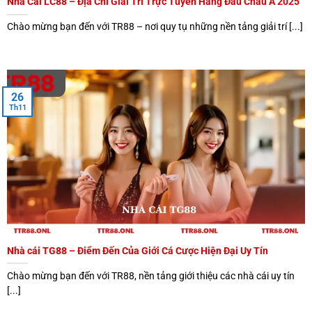
Nhà Cái LC88 – Địa Chỉ Giải Trí Trực Tuyến Hàng Đầu Châu Á 2025
2. Các loại hình hợp tác phù hợp
Chào mừng bạn đến với TR88 – nơi quy tụ những nền tảng giải trí [...]
Đại lý cấp 1:
Quản lý trực tiếp các chi nhánh hoặc nhóm
đại lý nhỏ hơn.
Affiliates (liên kết):
Quảng bá thương hiệu qua các kênh
26
online, website, mạng xã hội.
Th11
Nhà phân phối nội dung:
Cung cấp các dịch vụ, sản phẩm
phụ trợ cho hệ thống của TR88.
Các lợi thế khi hợp tác lâu dài với Đối tác TR88
Nhà cái TG88 – Điểm Đến Của Giới Cá Cược Hiện Đại Uy Tín
Chào mừng bạn đến với TR88, nền tảng giới thiệu các nhà cái uy tín
[...]