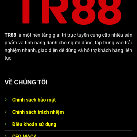
TR88
là một nền tảng giải trí trực tuyến cung cấp nhiều sản
phẩm và tính năng dành cho người dùng, tập trung vào trải
nghiệm nhanh, giao diện dễ dùng và hỗ trợ khách hàng liên
tục.
VỀ CHÚNG TÔI
Chính sách bảo mật
Chính sách trách nhiệm
Điều khoản sử dụng
CEO MACK