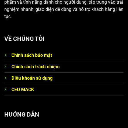
phẩm và tính năng dành cho người dùng, tập trung vào trải
nghiệm nhanh, giao diện dễ dùng và hỗ trợ khách hàng liên
tục.
VỀ CHÚNG TÔI
Chính sách bảo mật
Chính sách trách nhiệm
Điều khoản sử dụng
CEO MACK
HƯỚNG DẪN