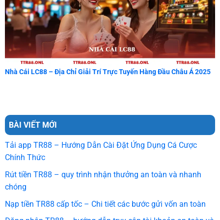
Nhà Cái LC88 – Địa Chỉ Giải Trí Trực Tuyến Hàng Đầu Châu Á 2025
BÀI VIẾT MỚI
Tải app TR88 – Hướng Dẫn Cài Đặt Ứng Dụng Cá Cược
Chính Thức
Rút tiền TR88 – quy trình nhận thưởng an toàn và nhanh
chóng
Nạp tiền TR88 cấp tốc – Chi tiết các bước gửi vốn an toàn