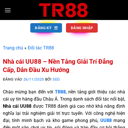
ĐĂNG KÝ
ĐĂNG NHẬP
Trang chủ
»
Đối tác TR88
Nhà cái UU88 – Nền Tảng Giải Trí Đẳng
Cấp, Dẫn Đầu Xu Hướng
ĐĂNG VÀO
26/11/2025
BỞI
SEO
Chào mừng bạn đến với
TR88
, nền tảng giới thiệu các nhà
cái uy tín hàng đầu Châu Á. Trong danh sách đối tác nổi bật,
Nhà cái UU88
được TR88 đánh giá cao nhờ khả năng định
nghĩa lại trải nghiệm giải trí trực tuyến. Với công nghệ hiện
đại, tính minh bạch và kho game phong phú,
UU88
mang
đến một sân chơi uy tín, sôi động và tràn đầy cơ hội thắng