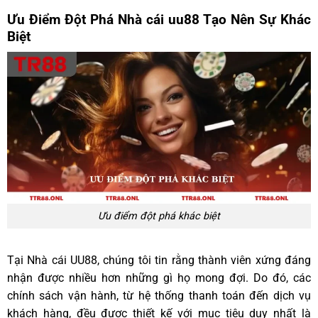
Ưu Điểm Đột Phá Nhà cái uu88 Tạo Nên Sự Khác
Biệt
Ưu điểm đột phá khác biệt
Tại Nhà cái UU88, chúng tôi tin rằng thành viên xứng đáng
nhận được nhiều hơn những gì họ mong đợi. Do đó, các
chính sách vận hành, từ hệ thống thanh toán đến dịch vụ
khách hàng, đều được thiết kế với mục tiêu duy nhất là